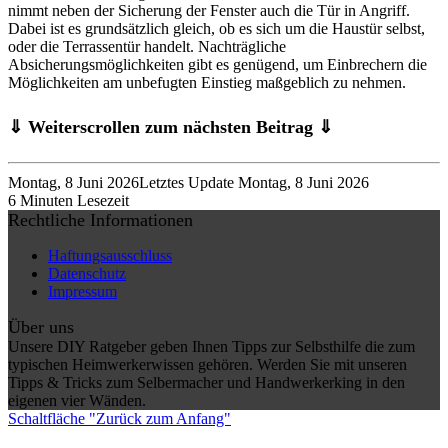
nimmt neben der Sicherung der Fenster auch die Tür in Angriff.
Dabei ist es grundsätzlich gleich, ob es sich um die Haustür selbst,
oder die Terrassentür handelt. Nachträgliche
Absicherungsmöglichkeiten gibt es genügend, um Einbrechern die
Möglichkeiten am unbefugten Einstieg maßgeblich zu nehmen.
⇓ Weiterscrollen zum nächsten Beitrag ⇓
Montag, 8 Juni 2026
Letztes Update Montag, 8 Juni 2026
6 Minuten Lesezeit
Rechtliche Informationen
Haftungsausschluss
Datenschutz
Impressum
Über uns
Unsere DIY Ratgeber geben Ihnen Tipps zur Selbsthilfe die zum
typischen Heimwerkerwissen gehören. Werden Sie mit unseren
Tipps & Tricks zum Selbermacher und Handwerkerking in den
eigenen vier Wänden.
Schaltfläche "Zurück zum Anfang"